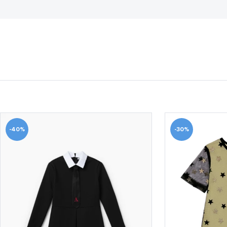
-40%
-30%