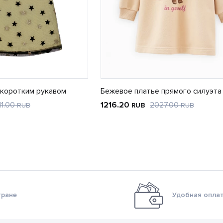
 коротким рукавом
Бежевое платье прямого силуэта
11.00
1216.20
2027.00
RUB
RUB
RUB
тране
Удобная оплат