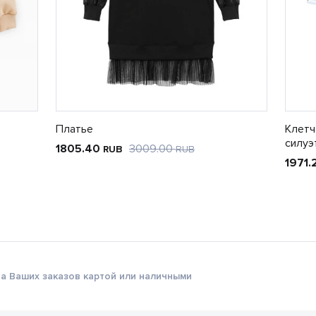
Платье
Клетч
силуэ
1805.40
3009.00
RUB
RUB
1971
а Ваших заказов картой или наличными