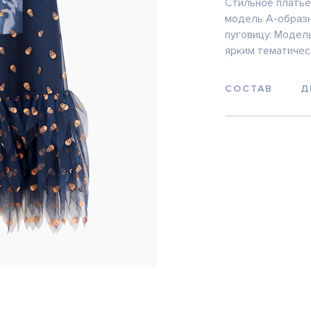
Стильное платье
модель А-образн
пуговицу. Модел
ярким тематичес
СОСТАВ
Д