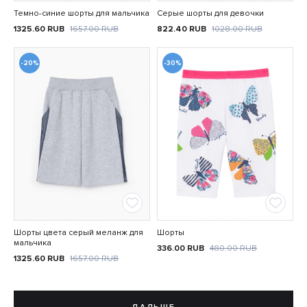
Темно-синие шорты для мальчика
Серые шорты для девочки
1325.60
RUB
1657.00
RUB
822.40
RUB
1028.00
RUB
-20%
-30%
Шорты цвета серый меланж для
Шорты
мальчика
336.00
RUB
480.00
RUB
1325.60
RUB
1657.00
RUB