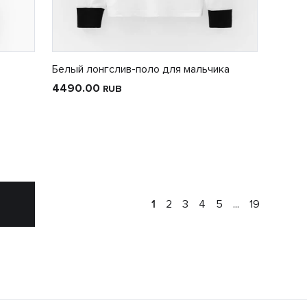
Белый лонгслив-поло для мальчика
4490.00
RUB
1
2
3
4
5
...
19