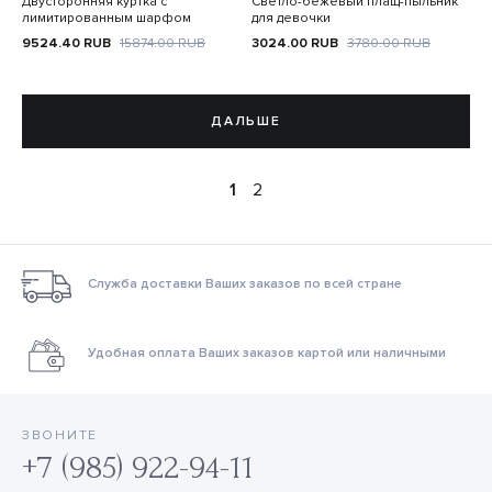
Двусторонняя куртка с
Светло-бежевый плащ-пыльник
лимитированным шарфом
для девочки
9524.40
RUB
15874.00
RUB
3024.00
RUB
3780.00
RUB
ДАЛЬШЕ
1
2
Служба доставки Ваших заказов по всей стране
Удобная оплата Ваших заказов картой или наличными
ЗВОНИТЕ
+7 (985) 922-94-11