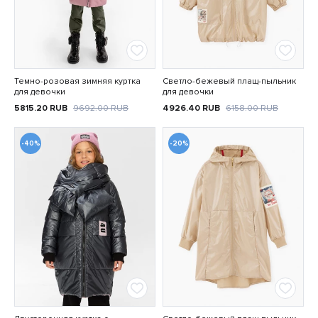
Темно-розовая зимняя куртка
Светло-бежевый плащ-пыльник
для девочки
для девочки
5815.20
RUB
9692.00
RUB
4926.40
RUB
6158.00
RUB
-40%
-20%