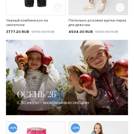
Черный комбинезон на
Пепельно-розовая куртка-парка
синтепоне
для девочки
3777.20
RUB
5396.00
RUB
4504.00
RUB
5630.00
RUB
-40%
-20%