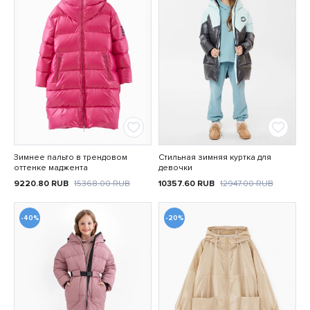
Зимнее пальто в трендовом
Стильная зимняя куртка для
оттенке маджента
девочки
9220.80
RUB
15368.00
RUB
10357.60
RUB
12947.00
RUB
-40%
-20%