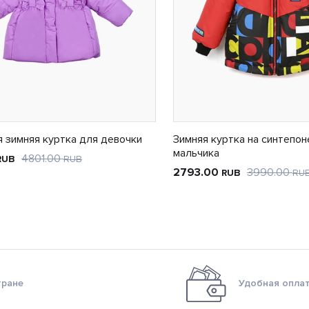
 зимняя куртка для девочки
Зимняя куртка на синтепон
мальчика
4801.00
RUB
RUB
2793.00
3990.00
RUB
RU
тране
Удобная оплат