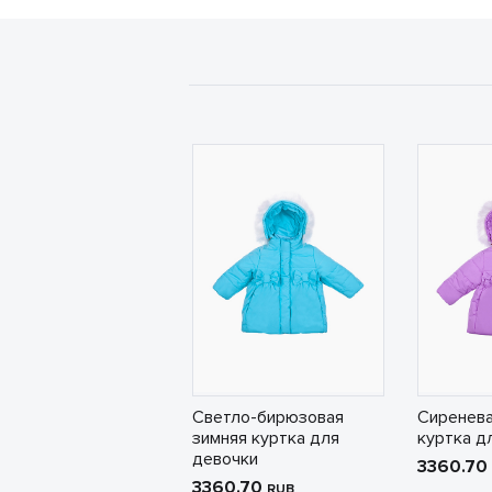
Светло-бирюзовая
Сиренева
зимняя куртка для
куртка д
девочки
3360.70
3360.70
RUB