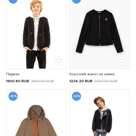
Пиджак
Короткий жакет на замке
1900.80
RUB
3168.00
RUB
1234.20
RUB
2057.00
RUB
-30%
-30%