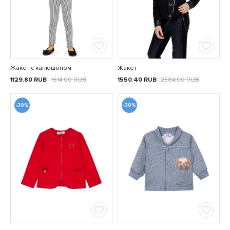
Жакет с капюшоном
Жакет
1129.80
RUB
1614.00
RUB
1550.40
RUB
2584.00
RUB
-30%
-30%