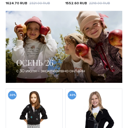
1624.70
RUB
2321.00
RUB
1552.60
RUB
2218.00
RUB
-30%
-40%