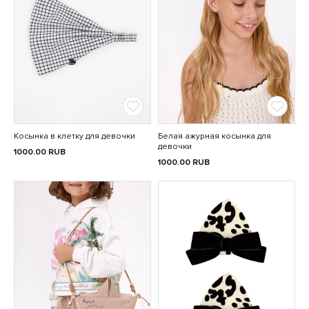
Косынка в клетку для девочки
Белая ажурная косынка для
девочки
1000.00
RUB
1000.00
RUB