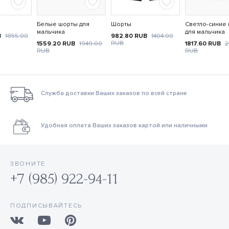
Белые шорты для
Шорты
Светло-синие
мальчика
для мальчика
B
1855.00
982.80
RUB
1404.00
RUB
1559.20
RUB
1949.00
1817.60
RUB
2
RUB
RUB
Служба доставки Ваших заказов по всей стране
Удобная оплата Ваших заказов картой или наличными
ЗВОНИТЕ
+7 (985) 922-94-11
ПОДПИСЫВАЙТЕСЬ