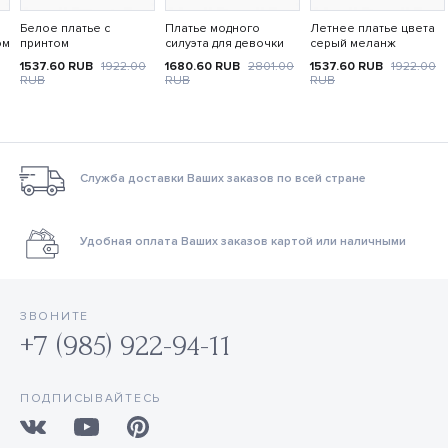
Белое платье с
Платье модного
Летнее платье цвета
ом
принтом
силуэта для девочки
серый меланж
1537.60
RUB
1922.00
1680.60
RUB
2801.00
1537.60
RUB
1922.00
RUB
RUB
RUB
Служба доставки Ваших заказов по всей стране
Удобная оплата Ваших заказов картой или наличными
ЗВОНИТЕ
+7 (985) 922-94-11
ПОДПИСЫВАЙТЕСЬ