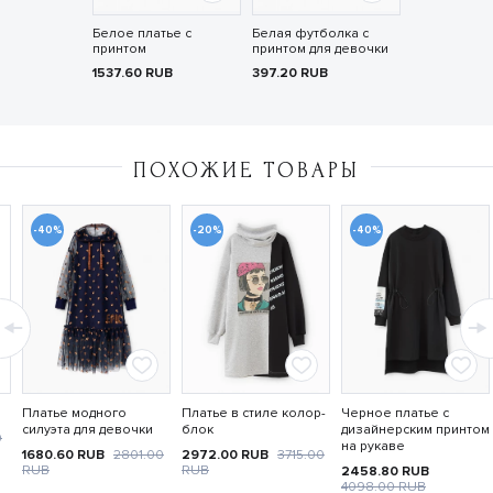
Белое платье с
Белая футболка с
принтом
принтом для девочки
1537.60
RUB
397.20
RUB
ПОХОЖИЕ ТОВАРЫ
-40%
-20%
-40%
Платье модного
Платье в стиле колор-
Черное платье с
силуэта для девочки
блок
дизайнерским принтом
0
на рукаве
1680.60
RUB
2801.00
2972.00
RUB
3715.00
RUB
RUB
2458.80
RUB
4098.00
RUB