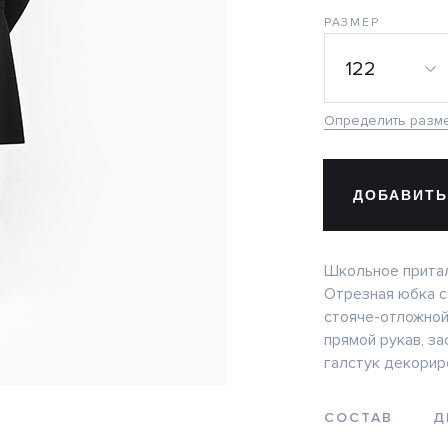
РАЗМЕР
122
Определить разм
ДОБАВИТЬ
Школьное притал
Отрезная юбка с
стояче-отложной
прямой рукав, з
галстук декорир
СОСТАВ
Д