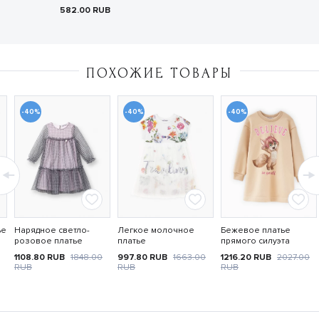
582.00
RUB
ПОХОЖИЕ ТОВАРЫ
-40%
-40%
-40%
ье
Нарядное светло-
Легкое молочное
Бежевое платье
розовое платье
платье
прямого силуэта
1108.80
RUB
1848.00
997.80
RUB
1663.00
1216.20
RUB
2027.00
RUB
RUB
RUB