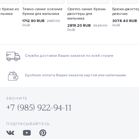
е брюки из
Темно-синие осенние
Светло-синие брюки-
Брюки-джогге
альчика
брюки для мальчика
джоггеры для
девочки
мальчика
1712.90
RUB
2447.00
3078.40
RUB
RUB
RUB
2819.20
RUB
3524.00
RUB
Служба доставки Ваших заказов по всей стране
Удобная оплата Ваших заказов картой или наличными
ЗВОНИТЕ
+7 (985) 922-94-11
ПОДПИСЫВАЙТЕСЬ