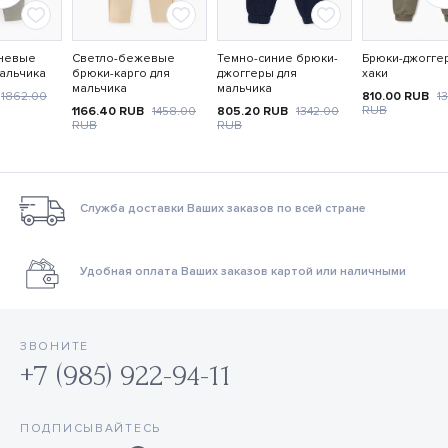
невые
Светло-бежевые
Темно-синие брюки-
Брюки-джогге
альчика
брюки-карго для
джоггеры для
хаки
мальчика
мальчика
1862.00
810.00
RUB
1
RUB
1166.40
RUB
1458.00
805.20
RUB
1342.00
RUB
RUB
Служба доставки Ваших заказов по всей стране
Удобная оплата Ваших заказов картой или наличными
ЗВОНИТЕ
+7 (985) 922-94-11
ПОДПИСЫВАЙТЕСЬ