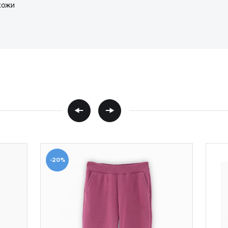
кожи
-20%