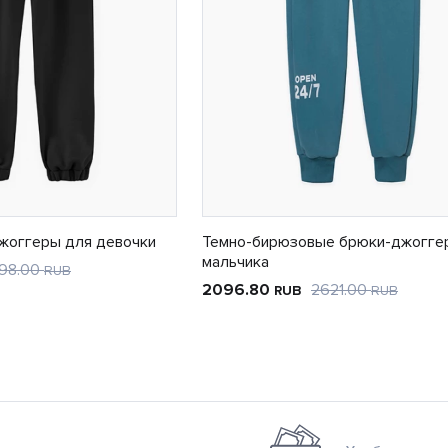
жоггеры для девочки
Темно-бирюзовые брюки-джогге
мальчика
98.00
RUB
2096.80
2621.00
RUB
RUB