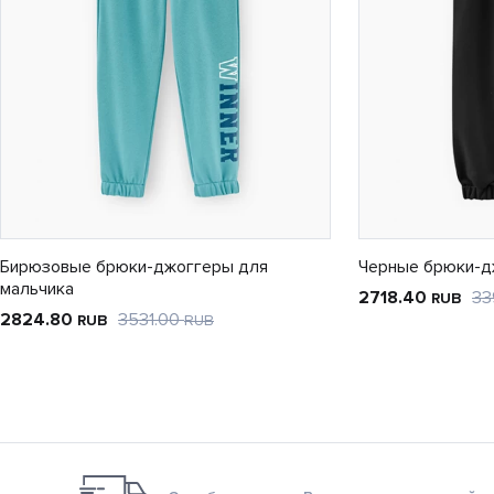
Бирюзовые брюки-джоггеры для
Черные брюки-д
мальчика
2718.40
33
RUB
2824.80
3531.00
RUB
RUB