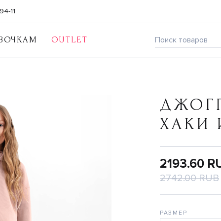
94-11
ВОЧКАМ
OUTLET
ДЖОГГ
ХАКИ
2193.60 R
2742.00 RUB
РАЗМЕР