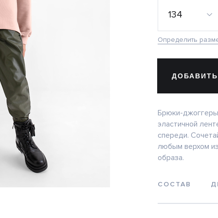
134
Определить разм
ДОБАВИТЬ
Брюки-джоггеры 
эластичной лент
спереди. Сочета
любым верхом из
образа.
СОСТАВ
Д