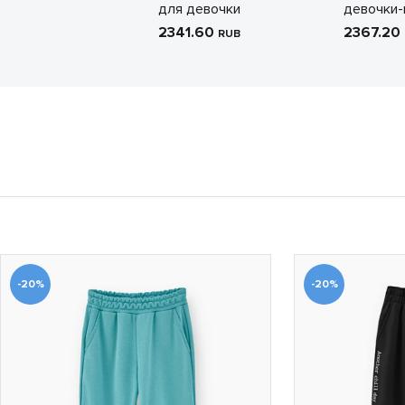
для девочки
девочки-
2341.60
2367.20
RUB
-20%
-20%