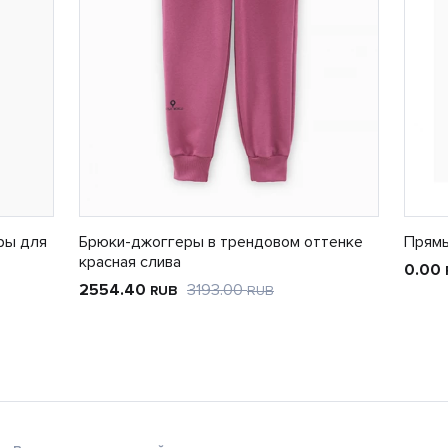
ры для
Брюки-джоггеры в трендовом оттенке
Прямы
красная слива
0.00
2554.40
3193.00
RUB
RUB