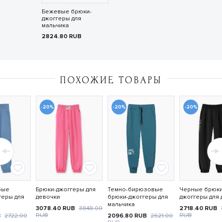
Бежевые брюки-
джоггеры для
мальчика
2824.80
RUB
ПОХОЖИЕ ТОВАРЫ
-20%
-20%
-20%
бые
Брюки-джоггеры для
Темно-бирюзовые
Черные брюки
геры для
девочки
брюки-джоггеры для
джоггеры для 
мальчика
3078.40
RUB
3848.00
2718.40
RUB
RUB
RUB
B
2722.00
2096.80
RUB
2621.00