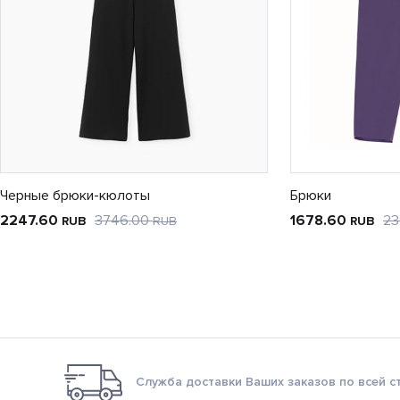
Черные брюки-кюлоты
Брюки
2247.60
3746.00
1678.60
23
RUB
RUB
RUB
Служба доставки Ваших заказов по всей с