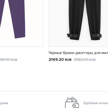
Черные брюки-джоггеры для мал
98.00
2149.20
3582.00
RUB
RUB
RUB
тране
Удобная оплат