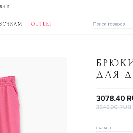
94-11
ВОЧКАМ
OUTLET
БРЮК
ДЛЯ 
3078.40 
3848.00 RUB
РАЗМЕР