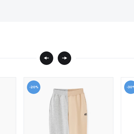
-20%
-30