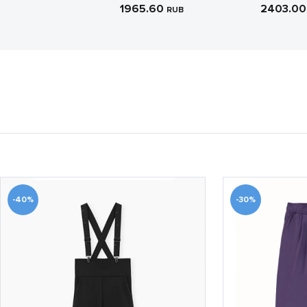
1965.60
2403.0
RUB
-40%
-30%