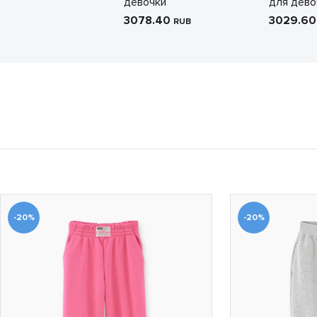
девочки
для дево
3078.40
3029.6
RUB
-20%
-20%