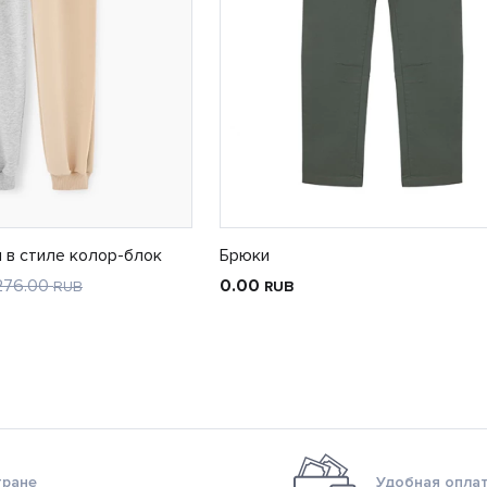
 в стиле колор-блок
Брюки
276.00
0.00
RUB
RUB
тране
Удобная оплат