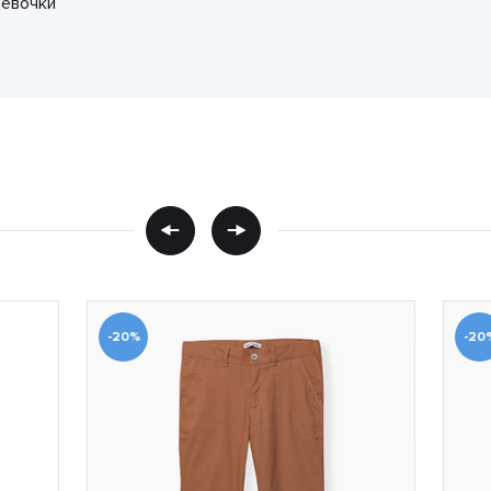
девочки
-20%
-20