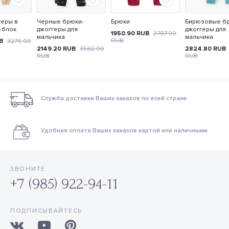
геры в
Черные брюки-
Брюки
Бирюзовые б
-блок
джоггеры для
джоггеры для
1950.90
RUB
2787.00
мальчика
мальчика
RUB
B
3276.00
2149.20
RUB
3582.00
2824.80
RUB
RUB
RUB
Служба доставки Ваших заказов по всей стране
Удобная оплата Ваших заказов картой или наличными
ЗВОНИТЕ
+7 (985) 922-94-11
ПОДПИСЫВАЙТЕСЬ