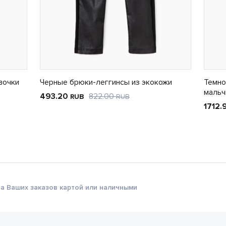
вочки
Черные брюки-леггинсы из экокожи
Темно
мальч
493.20
822.00
RUB
RUB
1712
а Ваших заказов картой или наличными