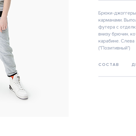
Брюки-джоггеры
карманами. Выпо
футера с отделко
внизу брючин, к
карабине. Слева 
("Позитивный")
СОСТАВ
Д