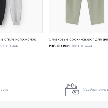
 в стиле колор-блок
Оливковые брюки-каррот для де
276.00
1116.60
1861.00
RUB
RUB
RUB
тране
Удобная оплат