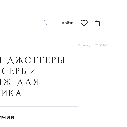
Войти
Артикул: 210143
И-ДЖОГГЕРЫ
 СЕРЫЙ
НЖ ДЛЯ
ЧИКА
ичии