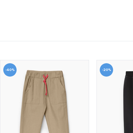
-40%
-20%