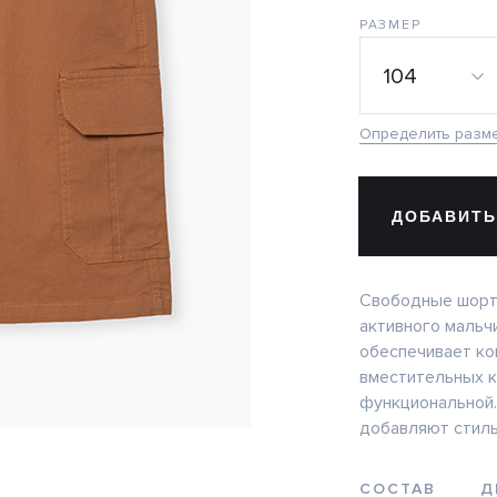
РАЗМЕР
104
Определить разм
ДОБАВИТЬ
Свободные шорты
активного мальчи
обеспечивает к
вместительных 
функциональной.
добавляют стиль
СОСТАВ
Д