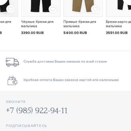
ки для
Чёрные брюки для
Прямые брюки для
Брюки-карго д
мальчика
мальчика
мальчика
B
3390.00
RUB
5400.00
RUB
3551.00
RUB
Служба доставки Ваших заказов по всей стране
Удобная оплата Ваших заказов картой или наличными
ЗВОНИТЕ
+7 (985) 922-94-11
ПОДПИСЫВАЙТЕСЬ