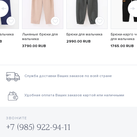
альчика
Льняные брюки для
Брюки для мальчика
Брюки-карго 
мальчика
для мальчика
B
2990.00
RUB
3790.00
RUB
1765.00
RUB
Служба доставки Ваших заказов по всей стране
Удобная оплата Ваших заказов картой или наличными
ЗВОНИТЕ
+7 (985) 922-94-11