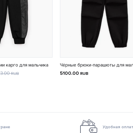
ми карго для мальчика
Чёрные брюки-парашюты для мал
13.00
5100.00
RUB
RUB
тране
Удобная оплат