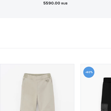
5590.00
RUB
-40%