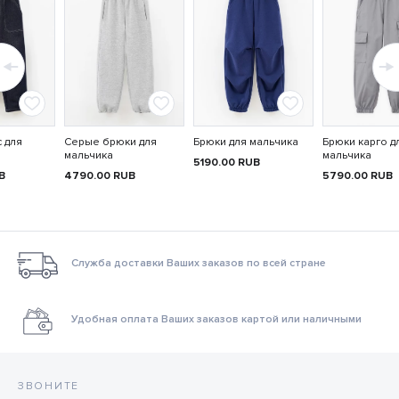
 для
Серые брюки для
Брюки для мальчика
Брюки карго д
мальчика
мальчика
5190.00
RUB
B
4790.00
RUB
5790.00
RUB
Служба доставки Ваших заказов по всей стране
Удобная оплата Ваших заказов картой или наличными
ЗВОНИТЕ