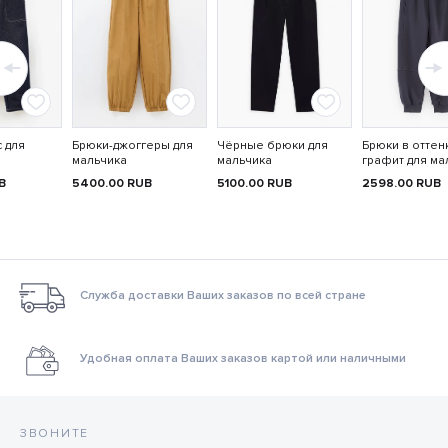
 для
Брюки-джоггеры для
Чёрные брюки для
Брюки в оттен
мальчика
мальчика
графит для ма
B
5400.00
RUB
5100.00
RUB
2598.00
RUB
Служба доставки Ваших заказов по всей стране
Удобная оплата Ваших заказов картой или наличными
ЗВОНИТЕ