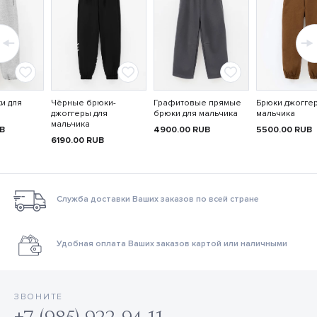
и для
Чёрные брюки-
Графитовые прямые
Брюки джогге
джоггеры для
брюки для мальчика
мальчика
мальчика
B
4900.00
RUB
5500.00
RUB
6190.00
RUB
Служба доставки Ваших заказов по всей стране
Удобная оплата Ваших заказов картой или наличными
ЗВОНИТЕ