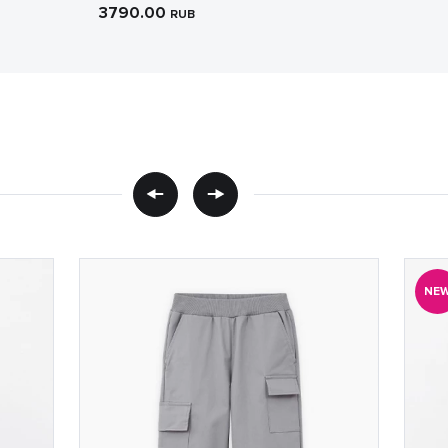
3790.00
RUB
NE