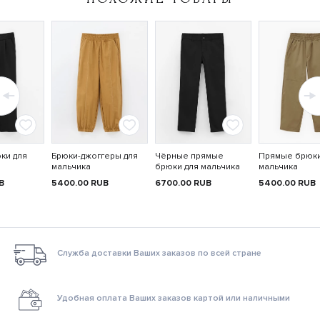
ки для
Брюки-джоггеры для
Чёрные прямые
Прямые брюки
мальчика
брюки для мальчика
мальчика
B
5400.00
RUB
6700.00
RUB
5400.00
RUB
Служба доставки Ваших заказов по всей стране
Удобная оплата Ваших заказов картой или наличными