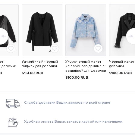
ет-
Удлинённый чёрный
Укороченный жакет
Чёрный жакет
я девочки
пиджак для девочки
из варёного денима с
девочки
вышивкой для девочки
B
5161.00
RUB
9100.00
RUB
8100.00
RUB
Служба доставки Ваших заказов по всей стране
Удобная оплата Ваших заказов картой или наличными