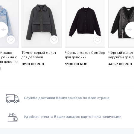
й жакет
Тёмно-серый жакет
Чёрный жакет-бомбер
Чёрный жакет
 денима с
для девочки
для девочки
кардиган для 
ля девочки
9190.00
RUB
9100.00
RUB
4657.00
RUB
B
Служба доставки Ваших заказов по всей стране
Удобная оплата Ваших заказов картой или наличными