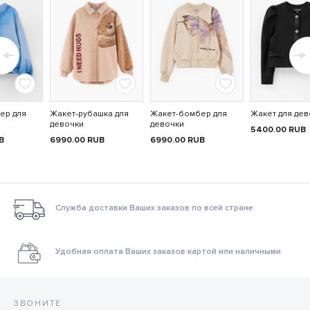
ер для
Жакет-рубашка для
Жакет-бомбер для
Жакет для дев
девочки
девочки
5400.00
RUB
B
6990.00
RUB
6990.00
RUB
Служба доставки Ваших заказов по всей стране
Удобная оплата Ваших заказов картой или наличными
ЗВОНИТЕ