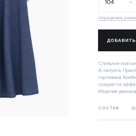
104
Определить разм
ДОБАВИТЬ
Стильное платье
А-силуэта. Прис
горловина. Комби
создаётся эффек
Изделие декорир
СОСТАВ
Д