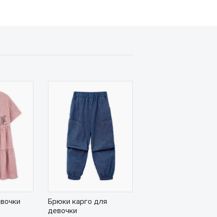
евочки
Брюки карго для
девочки