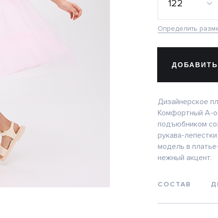
122
Определить разм
ДОБАВИТЬ
Дизайнерское пл
Комфортный А-о
подъюбником со
рукава-лепестки
модель в платье-
нежный акцент.
СОСТАВ
Д