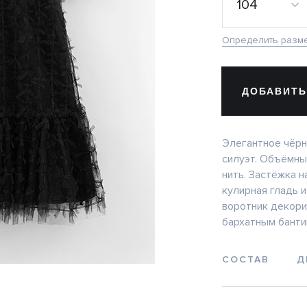
104
Определить разм
ДОБАВИТЬ
Элегантное чёрн
силуэт. Объёмны
нить. Застёжка н
кулирная гладь 
воротник декори
бархатным банти
СОСТАВ
Д