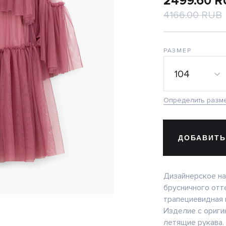
2499.60 
4166.00 RUB
РАЗМЕР
104
Определить разм
ДОБАВИТЬ
Дизайнерское на
брусничного отт
трапециевидная 
Изделие с ориги
летящие рукава.