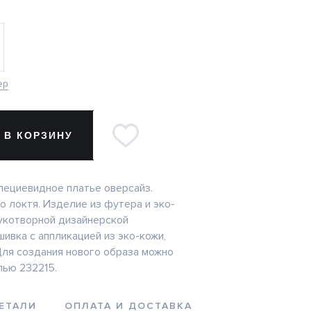
ер
 В КОРЗИНУ
ециевидное платье оверсайз.
о локтя. Изделие из футера и эко-
рукотворной дизайнерской
ивка с аппликацией из эко-кожи,
 Для создания нового образа можно
ью 232215.
ЕТАЛИ
ОПЛАТА И ДОСТАВКА