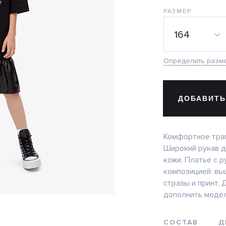
РАЗМЕР
164
Определить разм
ДОБАВИТЬ
Комфортное трап
Широкий рукав д
кожи. Платье с 
композицией: выш
стразы и принт.
дополнить модел
СОСТАВ
Д