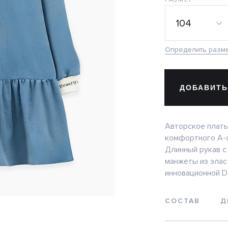
104
Определить разм
ДОБАВИТЬ
Авторское плать
комфортного А-о
Длинный рукав с
манжеты из элас
инновационной D
СОСТАВ
Д