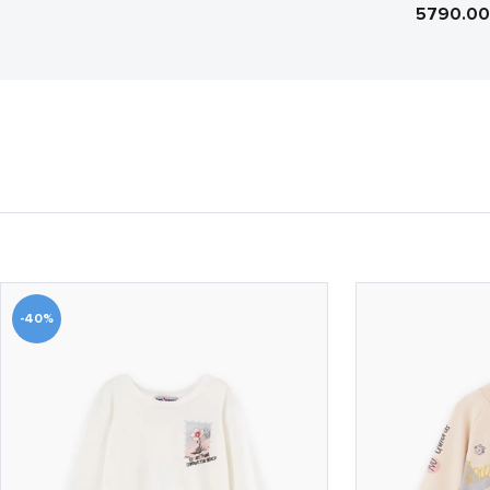
5790.0
-40%