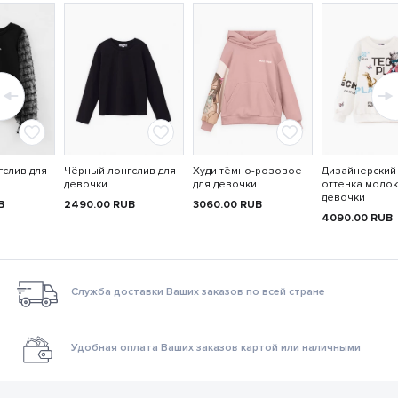
слив для
Чёрный лонгслив для
Худи тёмно-розовое
Дизайнерский
девочки
для девочки
оттенка молок
девочки
B
2490.00
RUB
3060.00
RUB
4090.00
RUB
Служба доставки Ваших заказов по всей стране
Удобная оплата Ваших заказов картой или наличными