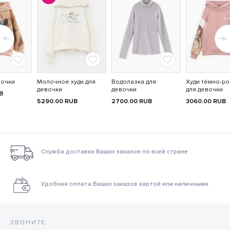
вочки
Молочное худи для
Водолазка для
Худи тёмно-р
девочки
девочки
для девочки
B
5290.00
RUB
2700.00
RUB
3060.00
RUB
Служба доставки Ваших заказов по всей стране
Удобная оплата Ваших заказов картой или наличными
ЗВОНИТЕ