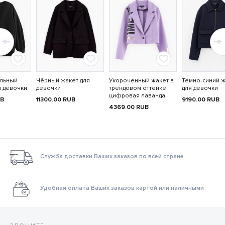
льный
Чёрный жакет для
Укороченный жакет в
Тёмно-синий 
я девочки
девочки
трендовом оттенке
для девочки
цифровая лаванда
B
11300.00
RUB
9190.00
RUB
4369.00
RUB
Служба доставки Ваших заказов по всей стране
Удобная оплата Ваших заказов картой или наличными