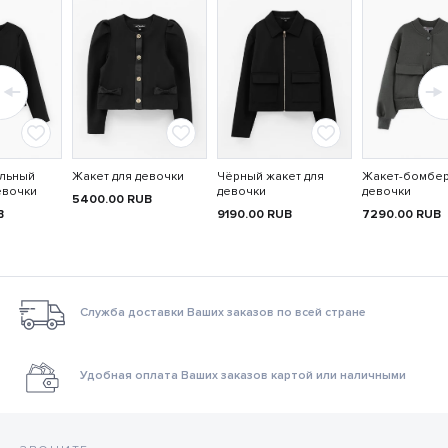
льный
Жакет для девочки
Чёрный жакет для
Жакет-бомбер
евочки
девочки
девочки
5400.00
RUB
B
9190.00
RUB
7290.00
RUB
Служба доставки Ваших заказов по всей стране
Удобная оплата Ваших заказов картой или наличными