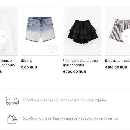
нённые
Шорты
Чёрная юбка-шорты
Шорты для де
я девочки
для девочки
0.00
RUB
4190.00
RUB
B
6200.00
RUB
Служба доставки Ваших заказов по всей стране
Удобная оплата Ваших заказов картой или наличными