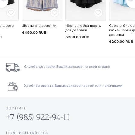
а-шорты
Шорты для девочки
Чёрная юбка-шорты
Светло-бирюз
для девочки
юбка-шорты д
4490.00
RUB
девочки
B
6200.00
RUB
6200.00
RUB
Служба доставки Ваших заказов по всей стране
Удобная оплата Ваших заказов картой или наличными
ЗВОНИТЕ
+7 (985) 922-94-11
ПОДПИСЫВАЙТЕСЬ