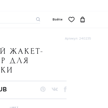
Войти
Артикул: 240235
Й ЖАКЕТ-
Р ДЛЯ
ЧКИ
RUB
ЦВЕТ