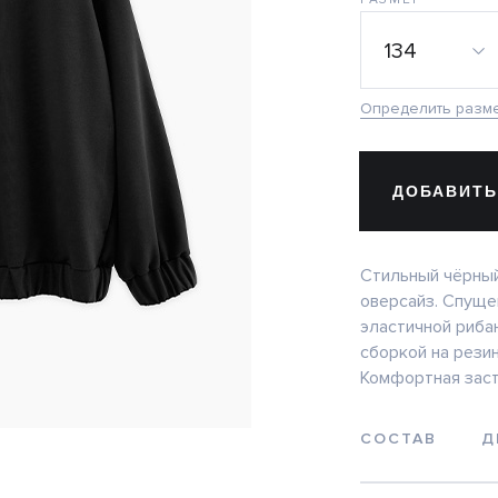
134
Определить разм
ДОБАВИТЬ
Стильный чёрный
оверсайз. Спущен
эластичной риба
сборкой на резин
Комфортная заст
СОСТАВ
Д