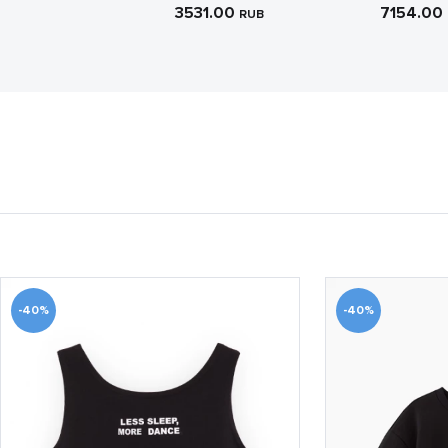
3531.00
7154.00
RUB
-40%
-40%