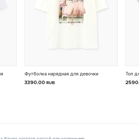
ля
Футболка нарядная для девочки
Топ д
3390.00
2590
RUB
а Ваших заказов картой или наличными