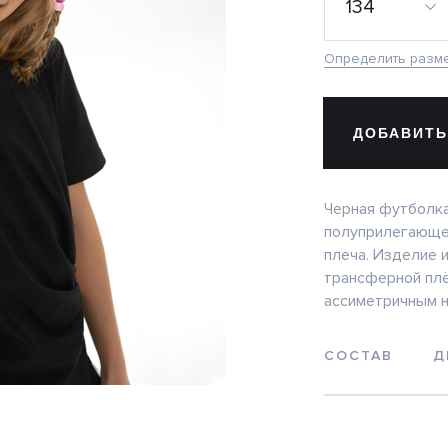
134
Определить разм
ДОБАВИТЬ
Черная футболка
полуприлегающег
плеча. Изделие 
трансферной плё
ассиметричным н
СОСТАВ
Д