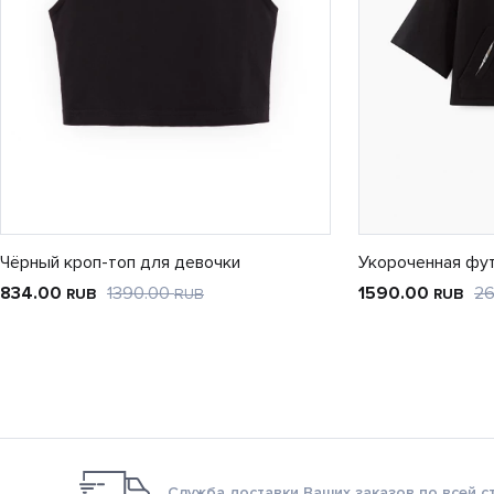
Чёрный кроп-топ для девочки
Укороченная фу
834.00
1390.00
1590.00
2
RUB
RUB
RUB
Служба доставки Ваших заказов по всей с