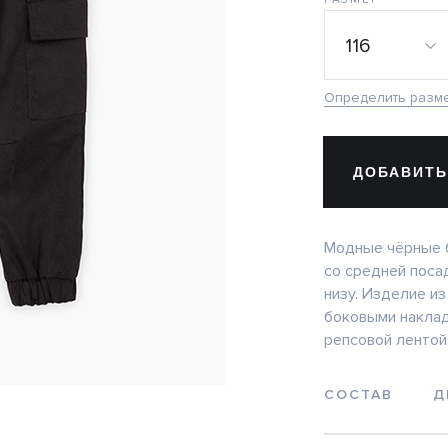
116
Определить разм
ДОБАВИТЬ
Модные чёрные б
со средней поса
низу. Изделие из
боковыми накла
репсовой лентой
СОСТАВ
Д