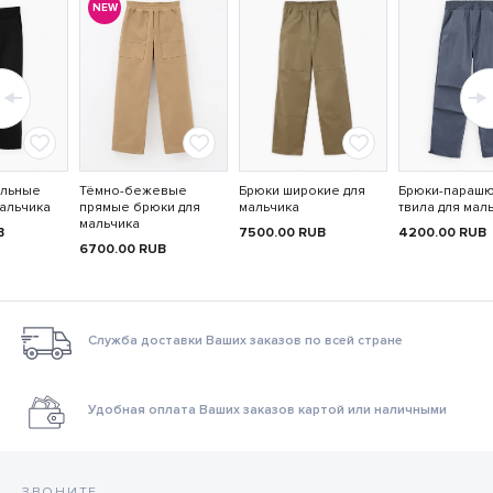
NEW
ольные
Тёмно-бежевые
Брюки широкие для
Брюки-парашю
альчика
прямые брюки для
мальчика
твила для мал
мальчика
B
7500.00
RUB
4200.00
RUB
6700.00
RUB
Служба доставки Ваших заказов по всей стране
Удобная оплата Ваших заказов картой или наличными
ЗВОНИТЕ