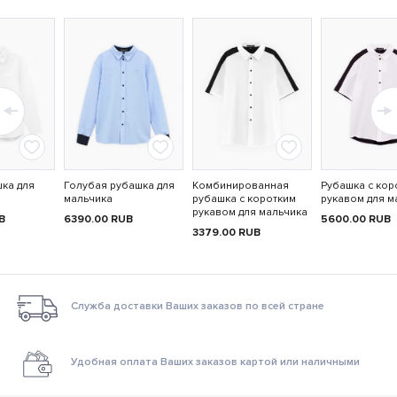
ка для
Голубая рубашка для
Комбинированная
Рубашка с кор
мальчика
рубашка с коротким
рукавом для м
рукавом для мальчика
B
6390.00
RUB
5600.00
RUB
3379.00
RUB
Служба доставки Ваших заказов по всей стране
Удобная оплата Ваших заказов картой или наличными